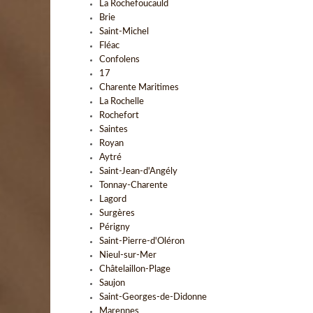
La Rochefoucauld
Brie
Saint-Michel
Fléac
Confolens
17
Charente Maritimes
La Rochelle
Rochefort
Saintes
Royan
Aytré
Saint-Jean-d'Angély
Tonnay-Charente
Lagord
Surgères
Périgny
Saint-Pierre-d'Oléron
Nieul-sur-Mer
Châtelaillon-Plage
Saujon
Saint-Georges-de-Didonne
Marennes