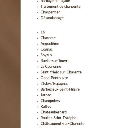
Bardage de façade
Traitement de charpente
Charpentier
Désamiantage
16
Charente
Angoulême
Cognac
Soyaux
Ruelle-sur-Touvre
La Couronne
Saint-Yrieix-sur-Charente
Gond-Pontouvre
L'Isle-d'Espagnac
Barbezieux-Saint-Hilaire
Jarnac
Champniers
Ruffec
Châteaubernard
Roullet-Saint-Estèphe
Châteauneuf-sur-Charente