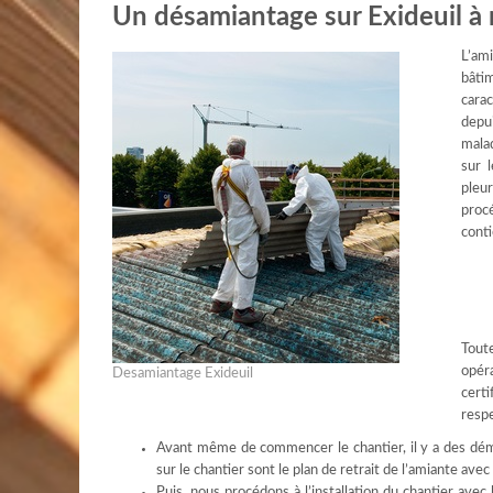
Un désamiantage sur Exideuil à r
L’am
bâtim
carac
depu
malad
sur 
pleu
proc
conti
Tout
opér
Desamiantage Exideuil
certi
respe
Avant même de commencer le chantier, il y a des dém
sur le chantier sont le plan de retrait de l’amiante ave
Puis, nous procédons à l’installation du chantier avec 