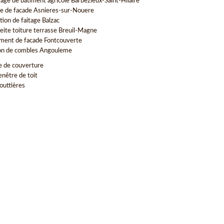
age de batiment agricole Barbezieux-Saint-Hilaire
e de facade Asnieres-sur-Nouere
tion de faitage Balzac
eite toiture terrasse Breuil-Magne
ment de facade Fontcouverte
ion de combles Angouleme
e de couverture
enêtre de toit
outtières