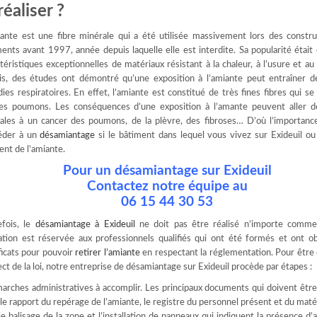
éaliser ?
iante est une fibre minérale qui a été utilisée massivement lors des constru
ents avant 1997, année depuis laquelle elle est interdite. Sa popularité était
téristiques exceptionnelles de matériaux résistant à la chaleur, à l’usure et au
is, des études ont démontré qu’une exposition à l’amiante peut entraîner d
ies respiratoires. En effet, l’amiante est constitué de très fines fibres qui s
les poumons. Les conséquences d’une exposition à l’amante peuvent aller d
rales à un cancer des poumons, de la plèvre, des fibroses… D’où l’importance
éder à un
désamiantage
si le bâtiment dans lequel vous vivez sur Exideuil ou 
ent de l’amiante.
Pour un désamiantage sur Exideuil
Contactez notre équipe au
06 15 44 30 53
efois, le
désamiantage à Exideuil
ne doit pas être réalisé n’importe comme
ation est réservée aux professionnels qualifiés qui ont été formés et ont o
ficats pour pouvoir
retirer l’amiante
en respectant la réglementation. Pour être 
ct de la loi, notre entreprise de désamiantage sur Exideuil procède par étapes :
arches administratives à accomplir. Les principaux documents qui doivent êtr
c le rapport du repérage de l’amiante, le registre du personnel présent et du matér
le balisage de la zone et l’installation de panneaux qui indiquent la présence d’a