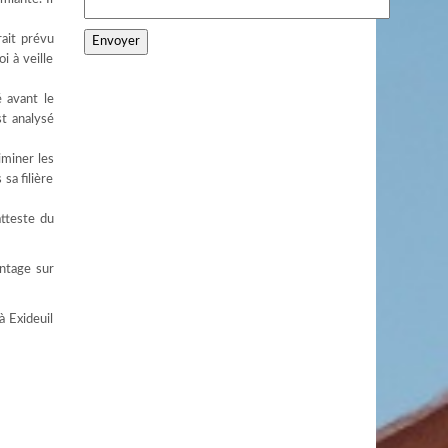
rait prévu
i à veille
é avant le
st analysé
iminer les
sa filière
atteste du
antage sur
à Exideuil