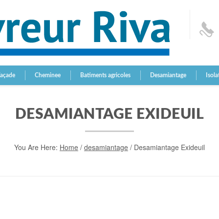
Façade
Cheminee
Batiments agricoles
Desamiantage
Isola
DESAMIANTAGE EXIDEUIL
You Are Here:
Home
/
desamiantage
/
Desamiantage Exideuil