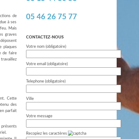
05 46 26 75 77
ctions de
 due à ses
 feu. Mais
es graves
CONTACTEZ-NOUS
e déposent
Votre nom (obligatoire)
e plaques
 de faire
travaillez
Votre email (obligatoire)
Telephone (obligatoire)
nt. Cette
Ville
btenu des
en parfait
Votre message
e présents
iel.
Recopiez les caractères
miante. Il