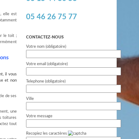
, elle est
05 46 26 75 77
notamment
 le toit ;
CONTACTEZ-NOUS
énormément
Votre nom (obligatoire)
Pons
Votre email (obligatoire)
, il vous
use et non
Telephone (obligatoire)
tie de ses
Ville
ement, une
Votre message
s toitures
actez tout
Recopiez les caractères