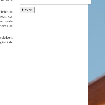
 que votre
l’habitude
vous, ces
ne qualité
 noires de
aîtrisent
ngévité de