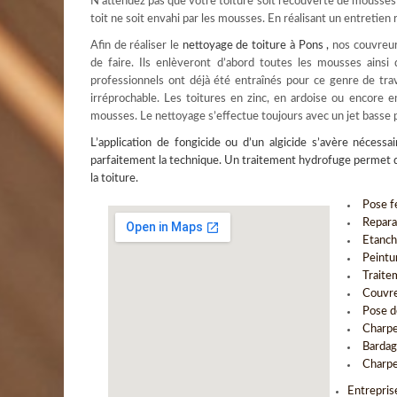
N’attendez pas que votre toiture soit recouverte de mousses p
toit ne soit envahi par les mousses. En réalisant un entretien
Afin de réaliser le
nettoyage de toiture à Pons
,
nos couvreurs
de faire. Ils enlèveront d’abord toutes les mousses ainsi
professionnels ont déjà été entraînés pour ce genre de trav
irréprochable. Les toitures en zinc, en ardoise ou encore 
mousses. Le nettoyage s’effectue toujours avec un jet basse 
L’
application de fongicide
ou d’un algicide s’avère nécessai
parfaitement la technique. Un traitement hydrofuge permet qua
la toiture.
Pose fe
Repara
Etanch
Peintu
Traite
Couvre
Pose d
Charpe
Bardag
Charpe
Entrepris