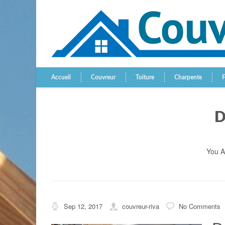
Accueil
Couvreur
Toiture
Charpente
D
You A
Sep 12, 2017
couvreur-riva
No Comments