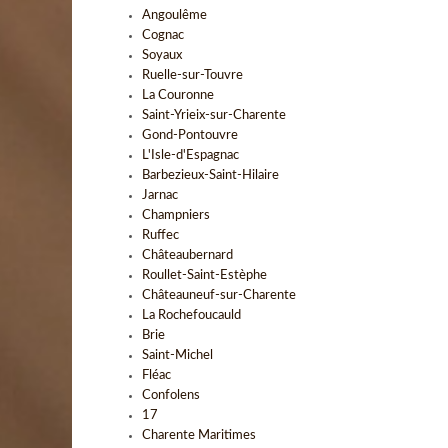
Angoulême
Cognac
Soyaux
Ruelle-sur-Touvre
La Couronne
Saint-Yrieix-sur-Charente
Gond-Pontouvre
L'Isle-d'Espagnac
Barbezieux-Saint-Hilaire
Jarnac
Champniers
Ruffec
Châteaubernard
Roullet-Saint-Estèphe
Châteauneuf-sur-Charente
La Rochefoucauld
Brie
Saint-Michel
Fléac
Confolens
17
Charente Maritimes