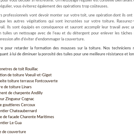
our vous décider à l’entretenir. Un nettoyage régulier est conseillé bien avant
 régulier, vous éviterez également des opérations trop coûteuses.
 professionnels vont devoir monter sur votre toit, une opération dont ils ont 
 que les autres végétations qui sont incrustées sur votre toiture. Rassurez-
ail. Ils sont équipés en conséquence et sauront accomplir leur travail avec u
en tuiles un nettoyage avec de l’eau et du détergent pour enlever les tâches
pression afin d’éviter d’endommager la couverture.
re pour retarder la formation des mousses sur la toiture. Nos techniciens m
nt à lui de diminuer la porosité des tuiles pour une meilleure résistance et lo
netres de toit Rouillac
tion de toiture Voeuil-et-Giget
eite toiture terrasse Fontcouverte
re de toiture Linars
ment de charpente Andilly
ur Zingueur Cognac
e gouttieres Cercoux
ntier Chateaubernard
e de facade Charente Maritimes
ntier Le Gua
e de couverture