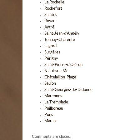
La Rochelle
Rochefort
Saintes
Royan
Aytré
Saint-Jean-d'Angély
Tonnay-Charente
Lagord
Surgères
Périgny
Saint-Pierre-d'Oléron
Nieul-sur-Mer
Châtelaillon-Plage
Saujon
Saint-Georges-de-Didonne
Marennes
La Tremblade
Puilboreau
Pons
Marans
Comments are closed.