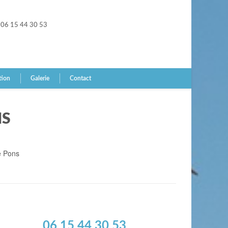
06 15 44 30 53
tion
Galerie
Contact
NS
e Pons
06 15 44 30 53