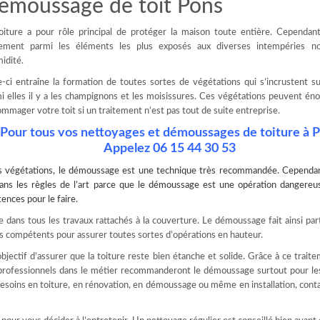
emoussage de toit Pons
oiture a pour rôle principal de protéger la maison toute entière. Cependant
lement parmi les éléments les plus exposés aux diverses intempéries 
midité.
e-ci entraîne la formation de toutes sortes de végétations qui s’incrustent sur
i elles il y a les champignons et les moisissures. Ces végétations peuvent 
mmager votre toit si un traitement n’est pas tout de suite entreprise.
Pour tous vos nettoyages et démoussages de toiture à 
Appelez 06 15 44 30 53
s végétations, le
démoussage
est une technique très recommandée. Cependant
r dans les règles de l’art parce que le démoussage est une opération dangere
ences pour le faire.
e dans tous les travaux rattachés à la couverture. Le démoussage fait ainsi par
ls compétents pour assurer toutes sortes d’opérations en hauteur.
jectif d’assurer que la toiture reste bien étanche et solide. Grâce à ce trait
 professionnels dans le métier recommanderont le démoussage surtout pour le
 besoins en toiture, en rénovation, en démoussage ou même en installation, cont