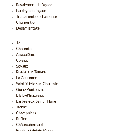
Ravalement de façade
Bardage de façade
Traitement de charpente
Charpentier
Désamiantage
16
Charente
Angoulême
Cognac
Soyaux
Ruelle-sur-Touvre
La Couronne
Saint-Yrieix-sur-Charente
Gond-Pontouvre
L'Isle-d'Espagnac
Barbezieux-Saint-Hilaire
Jarnac
Champniers
Ruffec
Châteaubernard
Roullet-Saint-Estèphe