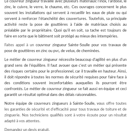
Le couvreur zingueur travaille avec plusieurs matériaux: l’inox, l’ardoise, le
zinc, le cuivre, le verre, le chaume, etc. Ces ouvrages concernent le plus
souvent les installations qui servent à recueillir les eaux de pluie ou qui
servent à renforcer l’étanchéité des couvertures. Toutefois, sa principale
activité reste la pose de gouttières à l’aide de matériaux choisis au
préalable par le propriétaire. Quoi qu’il en soit, sa tache est toujours de
faire en sorte que le bâtiment soit protégé au mieux des intempéries.
Faites appel à un
couvreur
zingueur Sainte-Soulle pour vos travaux de
pose de gouttières en zinc ou pvc, de velux, de cheminées.
Le métier de couvreur zingueur nécessite beaucoup d’agilité en plus d’un
grand sens de l’équilibre. Il faut avouer que c’est un métier qui présente
des risques certains pour le professionnel, car il travaille en hauteur. Ainsi,
il doit répondre à toutes les normes de sécurité requises pour faire face à
des conditions souvent inconfortables auxquelles ils pourront être
confrontés. Le métier de couvreur zingueur se fait aussi en équipe et ceci
garantit un résultat optimal dans des délais raisonnables.
Notre équipe de
couvreurs zingueurs à Sainte-Soulle
, vo
us offre toutes
les garanties de sécurité et d’efficacité pour tous travaux de toiture et de
zinguerie. Nos techniciens qualifiés sont à votre écoute pour un résultat
adapté à vos attentes.
Demandez un devis gratuit.