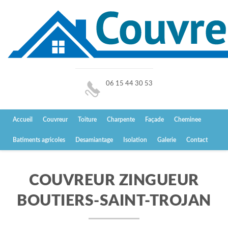
06 15 44 30 53
Accueil
Couvreur
Toiture
Charpente
Façade
Cheminee
Batiments agricoles
Desamiantage
Isolation
Galerie
Contact
COUVREUR ZINGUEUR
BOUTIERS-SAINT-TROJAN