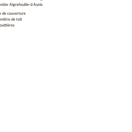
ntier Aigrefeuille-d Aunis
e de couverture
enêtre de toit
outtières