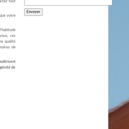
actez tout
 que votre
l’habitude
vous, ces
ne qualité
 noires de
aîtrisent
ngévité de