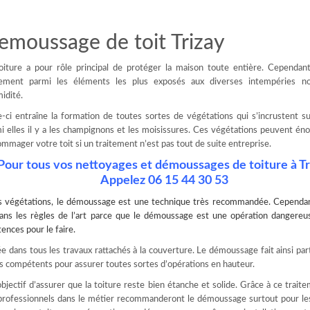
emoussage de toit Trizay
oiture a pour rôle principal de protéger la maison toute entière. Cependant
lement parmi les éléments les plus exposés aux diverses intempéries 
midité.
e-ci entraîne la formation de toutes sortes de végétations qui s’incrustent sur
i elles il y a les champignons et les moisissures. Ces végétations peuvent 
mmager votre toit si un traitement n’est pas tout de suite entreprise.
Pour tous vos nettoyages et démoussages de toiture à Tr
Appelez 06 15 44 30 53
s végétations, le
démoussage
est une technique très recommandée. Cependant
r dans les règles de l’art parce que le démoussage est une opération dangere
ences pour le faire.
ée dans tous les travaux rattachés à la couverture. Le démoussage fait ainsi par
ls compétents pour assurer toutes sortes d’opérations en hauteur.
jectif d’assurer que la toiture reste bien étanche et solide. Grâce à ce trait
 professionnels dans le métier recommanderont le démoussage surtout pour le