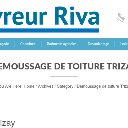
Façade
Cheminee
Batiments agricoles
Desamiantage
Isola
EMOUSSAGE DE TOITURE TRIZ
ou Are Here:
Home
/
Archives
/ Category /
Demoussage de toiture Triz
izay