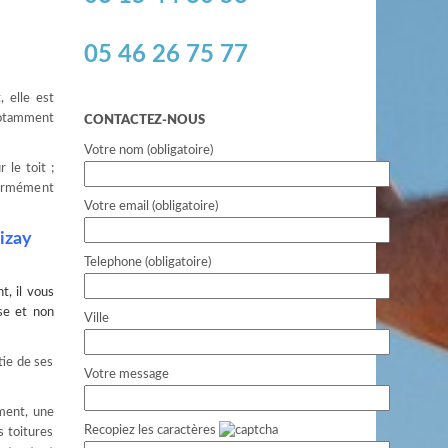
05 46 26 75 77
, elle est
notamment
CONTACTEZ-NOUS
Votre nom (obligatoire)
 le toit ;
énormément
Votre email (obligatoire)
izay
Telephone (obligatoire)
, il vous
use et non
Ville
tie de ses
Votre message
ement, une
Recopiez les caractères
s toitures