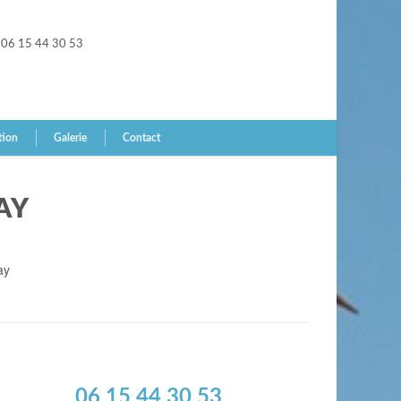
06 15 44 30 53
tion
Galerie
Contact
AY
ay
06 15 44 30 53