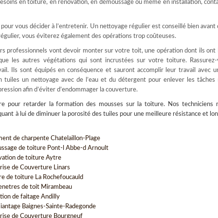
 besoins en toiture, en rénovation, en démoussage ou même en installation, cont
our vous décider à l’entretenir. Un nettoyage régulier est conseillé bien avant
 régulier, vous éviterez également des opérations trop coûteuses.
s professionnels vont devoir monter sur votre toit, une opération dont ils ont 
 que les autres végétations qui sont incrustées sur votre toiture. Rassurez-
ail. Ils sont équipés en conséquence et sauront accomplir leur travail avec u
en tuiles un nettoyage avec de l’eau et du détergent pour enlever les tâches
pression afin d’éviter d’endommager la couverture.
re pour retarder la formation des mousses sur la toiture. Nos techniciens m
nt à lui de diminuer la porosité des tuiles pour une meilleure résistance et lo
ment de charpente Chatelaillon-Plage
sage de toiture Pont-l Abbe-d Arnoult
vation de toiture Aytre
rise de Couverture Linars
re de toiture La Rochefoucauld
enetres de toit Mirambeau
tion de faitage Andilly
antage Baignes-Sainte-Radegonde
rise de Couverture Bourgneuf