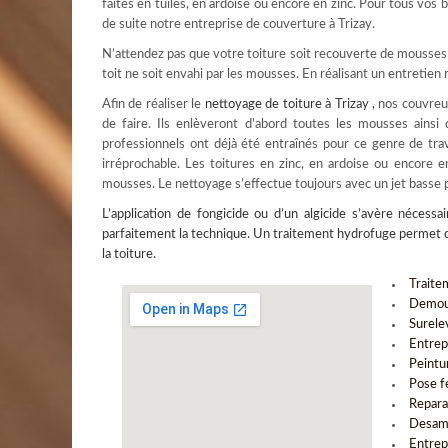
faites en tuiles, en ardoise ou encore en zinc. Pour tous vos
de suite notre entreprise de couverture à Trizay.
N’attendez pas que votre toiture soit recouverte de mousses p
toit ne soit envahi par les mousses. En réalisant un entretien
Afin de réaliser le
nettoyage de toiture à Trizay
,
nos couvreur
de faire. Ils enlèveront d’abord toutes les mousses ainsi
professionnels ont déjà été entraînés pour ce genre de trav
irréprochable. Les toitures en zinc, en ardoise ou encore 
mousses. Le nettoyage s’effectue toujours avec un jet basse 
L’
application de fongicide
ou d’un algicide s’avère nécessai
parfaitement la technique. Un traitement hydrofuge permet qua
la toiture.
Traite
Demous
Surele
Entrep
Peintu
Pose f
Repara
Desami
Entrep