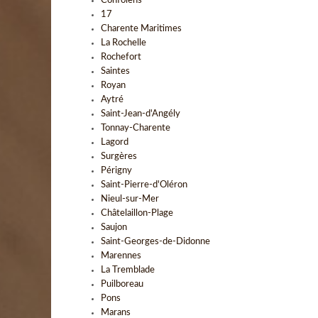
Confolens
17
Charente Maritimes
La Rochelle
Rochefort
Saintes
Royan
Aytré
Saint-Jean-d'Angély
Tonnay-Charente
Lagord
Surgères
Périgny
Saint-Pierre-d'Oléron
Nieul-sur-Mer
Châtelaillon-Plage
Saujon
Saint-Georges-de-Didonne
Marennes
La Tremblade
Puilboreau
Pons
Marans