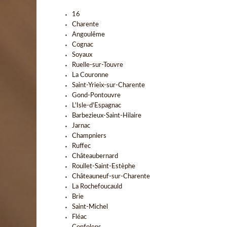
16
Charente
Angoulême
Cognac
Soyaux
Ruelle-sur-Touvre
La Couronne
Saint-Yrieix-sur-Charente
Gond-Pontouvre
L'Isle-d'Espagnac
Barbezieux-Saint-Hilaire
Jarnac
Champniers
Ruffec
Châteaubernard
Roullet-Saint-Estèphe
Châteauneuf-sur-Charente
La Rochefoucauld
Brie
Saint-Michel
Fléac