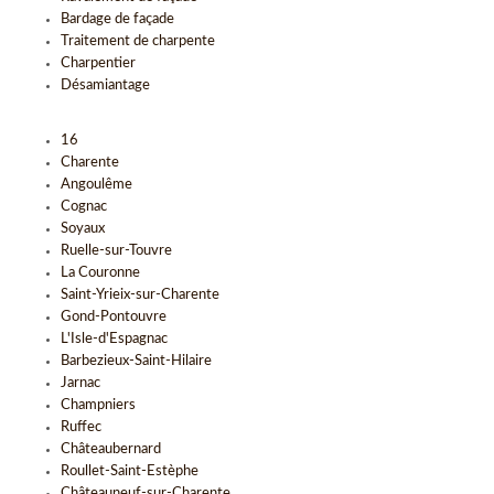
Bardage de façade
Traitement de charpente
Charpentier
Désamiantage
16
Charente
Angoulême
Cognac
Soyaux
Ruelle-sur-Touvre
La Couronne
Saint-Yrieix-sur-Charente
Gond-Pontouvre
L'Isle-d'Espagnac
Barbezieux-Saint-Hilaire
Jarnac
Champniers
Ruffec
Châteaubernard
Roullet-Saint-Estèphe
Châteauneuf-sur-Charente