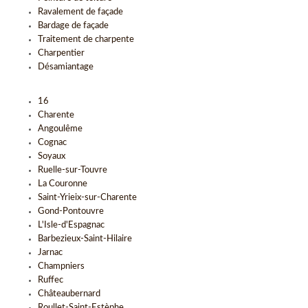
Ravalement de façade
Bardage de façade
Traitement de charpente
Charpentier
Désamiantage
16
Charente
Angoulême
Cognac
Soyaux
Ruelle-sur-Touvre
La Couronne
Saint-Yrieix-sur-Charente
Gond-Pontouvre
L'Isle-d'Espagnac
Barbezieux-Saint-Hilaire
Jarnac
Champniers
Ruffec
Châteaubernard
Roullet-Saint-Estèphe