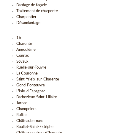
Bardage de façade
Traitement de charpente
Charpentier
Désamiantage
16
Charente
Angoulême
Cognac
Soyaux
Ruelle-sur-Touvre
La Couronne
Saint-Yrieix-sur-Charente
Gond-Pontouvre
L'Isle-d'Espagnac
Barbezieux-Saint-Hilaire
Jarnac
Champniers
Ruffec
Châteaubernard
Roullet-Saint-Estèphe
Châteauneuf-sur-Charente