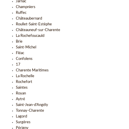
Jarnac
Champniers
Ruffec
Châteaubernard
Roullet-Saint-Estèphe
Châteauneuf-sur-Charente
La Rochefoucauld
Brie
Saint-Michel
Fléac
Confolens
17
Charente Maritimes
La Rochelle
Rochefort
Saintes
Royan
Aytré
Saint-Jean-d'Angély
Tonnay-Charente
Lagord
Surgères
Périgny