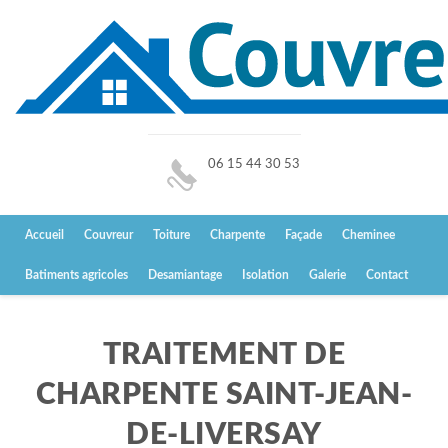
06 15 44 30 53
Accueil
Couvreur
Toiture
Charpente
Façade
Cheminee
Batiments agricoles
Desamiantage
Isolation
Galerie
Contact
TRAITEMENT DE
CHARPENTE SAINT-JEAN-
DE-LIVERSAY