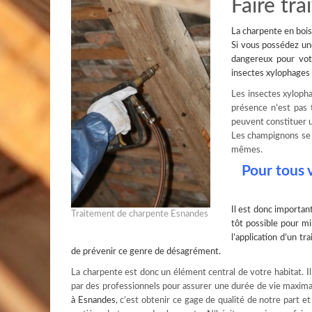
Faire tr
La
charpente en bois
Si vous possédez un
dangereux pour vot
insectes xylophages 
Les insectes xylopha
présence n’est pas t
peuvent constituer un
Les champignons se r
mêmes.
Pour tous 
Il est donc importan
Traitement de charpente Esnandes
tôt possible pour mi
l’application d’un t
de prévenir ce genre de désagrément.
La charpente est donc un élément central de votre habitat. Il n
par des professionnels pour assurer une durée de vie maxima
à Esnandes
, c’est obtenir ce gage de qualité de notre part e