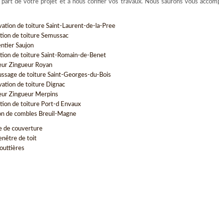
e part de votre projet et à nous confier vos travaux. Nous saurons vous acco
vation de toiture Saint-Laurent-de-la-Pree
tion de toiture Semussac
ntier Saujon
tion de toiture Saint-Romain-de-Benet
ur Zingueur Royan
sage de toiture Saint-Georges-du-Bois
vation de toiture Dignac
ur Zingueur Merpins
tion de toiture Port-d Envaux
ion de combles Breuil-Magne
e de couverture
enêtre de toit
outtières