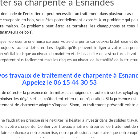
aiter sa charpente à Esnandes
demande de l’entretien et peut nécessiter un traitement dans plusieurs cas :
e charpente en bois, vous êtes potentiellement exposés à un problème qui peu
re maison. Ce problème peut être: les termites, les champignons et tous l
(mangeurs de bois).
ges représente une nuisance pour votre charpente car ceux-ci la détruise et de
oujours facile à détecter. Les dégâts qu’ils peuvent infliger à votre charpen
 véritable risque au niveau du maintien et de la viabilité de la structure de vot
epèrent plus facilement mais les risques au niveau de la stabilité de la structur
vos travaux de traitement de charpente à Esnan
Appelez le 06 15 44 30 53
t de
détecter la présence de termites
, champignons et autres insectes xylophag
nimiser les dégâts et les coûts d’entretien et de réparation. Si la présence est
raitement de charpente adapté s’impose. Sinon, un traitement préventif existe
e faudrait en principe ni le négliger ni hésiter à investir dans de solides travau
le à votre charpente. Confier vos travaux à notre entreprise de
traitement de 
t faire confiance à notre expertise, notre professionnalisme ainsi que notre exp