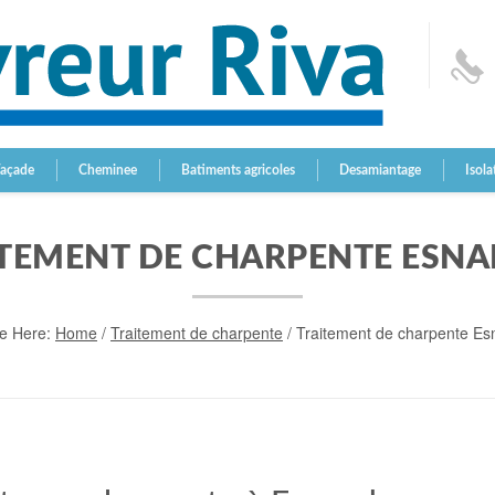
Façade
Cheminee
Batiments agricoles
Desamiantage
Isola
TEMENT DE CHARPENTE ESN
e Here:
Home
/
Traitement de charpente
/
Traitement de charpente E