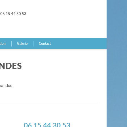
06 15 44 30 53
tion
Galerie
Contact
ANDES
snandes
06 15 44 30 53