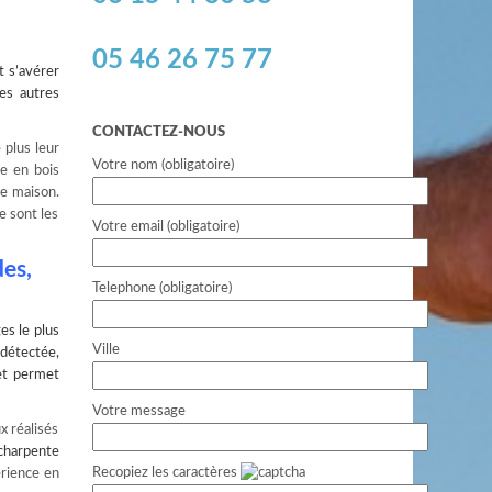
05 46 26 75 77
t s’avérer
es autres
CONTACTEZ-NOUS
 plus leur
Votre nom (obligatoire)
te en bois
re maison.
e sont les
Votre email (obligatoire)
des,
Telephone (obligatoire)
es le plus
Ville
 détectée,
 et permet
Votre message
x réalisés
charpente
Recopiez les caractères
érience en