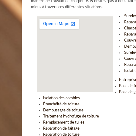
matière de travaux de charpente. N’hésitez-pas à nous fair
mieux à travers ces différentes situations.
Surele
Repara
Charpe
Repara
Couvre
Demous
Surele
Couvre
Repara
Isolat
Entrepris
Pose de f
Pose de g
Isolation des combles
Étanchéité de toiture
Demoussage de toiture
Traitement hydrofuge de toiture
Remplacement de tuiles
Réparation de faitage
Réparation de toiture