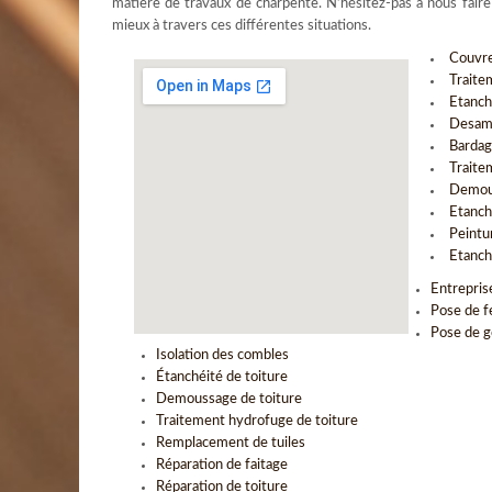
matière de travaux de charpente. N’hésitez-pas à nous fair
mieux à travers ces différentes situations.
Couvr
Traite
Etanch
Desami
Bardag
Traite
Demous
Etanche
Peintu
Etanch
Entrepris
Pose de f
Pose de g
Isolation des combles
Étanchéité de toiture
Demoussage de toiture
Traitement hydrofuge de toiture
Remplacement de tuiles
Réparation de faitage
Réparation de toiture