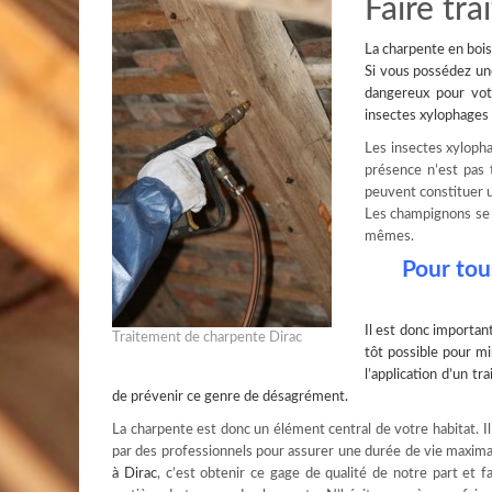
Faire tra
La
charpente en bois
Si vous possédez un
dangereux pour vot
insectes xylophages 
Les insectes xylopha
présence n’est pas t
peuvent constituer un
Les champignons se r
mêmes.
Pour tou
Il est donc importan
Traitement de charpente Dirac
tôt possible pour mi
l’application d’un t
de prévenir ce genre de désagrément.
La charpente est donc un élément central de votre habitat. Il n
par des professionnels pour assurer une durée de vie maxima
à Dirac
, c’est obtenir ce gage de qualité de notre part et 