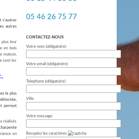
05 46 26 75 77
t s’avérer
es autres
CONTACTEZ-NOUS
 plus leur
Votre nom (obligatoire)
te en bois
re maison.
e sont les
Votre email (obligatoire)
ac,
Telephone (obligatoire)
es le plus
Ville
 détectée,
 et permet
Votre message
x réalisés
charpente
Recopiez les caractères
érience en