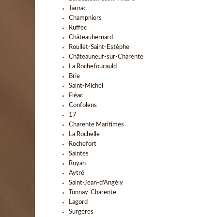
Jarnac
Champniers
Ruffec
Châteaubernard
Roullet-Saint-Estèphe
Châteauneuf-sur-Charente
La Rochefoucauld
Brie
Saint-Michel
Fléac
Confolens
17
Charente Maritimes
La Rochelle
Rochefort
Saintes
Royan
Aytré
Saint-Jean-d'Angély
Tonnay-Charente
Lagord
Surgères