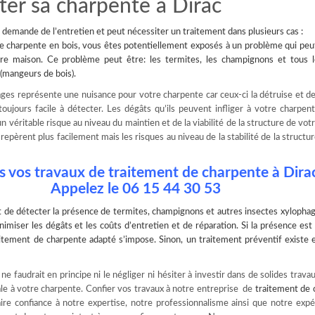
iter sa charpente à Dirac
demande de l’entretien et peut nécessiter un traitement dans plusieurs cas :
e charpente en bois, vous êtes potentiellement exposés à un problème qui peu
re maison. Ce problème peut être: les termites, les champignons et tous l
(mangeurs de bois).
ges représente une nuisance pour votre charpente car ceux-ci la détruise et de
oujours facile à détecter. Les dégâts qu’ils peuvent infliger à votre charpen
 véritable risque au niveau du maintien et de la viabilité de la structure de vot
epèrent plus facilement mais les risques au niveau de la stabilité de la structur
s vos travaux de traitement de charpente à Dir
Appelez le 06 15 44 30 53
t de
détecter la présence de termites
, champignons et autres insectes xylophag
nimiser les dégâts et les coûts d’entretien et de réparation. Si la présence est
raitement de charpente adapté s’impose. Sinon, un traitement préventif existe
e faudrait en principe ni le négliger ni hésiter à investir dans de solides travau
le à votre charpente. Confier vos travaux à notre entreprise de
traitement de 
faire confiance à notre expertise, notre professionnalisme ainsi que notre exp