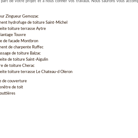
e part de votre projet et à nous confier vos travaux. Nous saurons vous acco
eur Zingueur Gemozac
ment hydrofuge de toiture Saint-Michel
eite toiture terrasse Aytre
antage Touvre
e de facade Montbron
ment de charpente Ruffec
sage de toiture Balzac
ite de toiture Saint-Aigulin
re de toiture Cherac
eite toiture terrasse Le Chateau-d Oleron
e de couverture
enêtre de toit
outtières