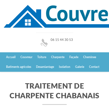
06 15 44 30 53
Accueil
Couvreur
Toiture
Charpente
Façade
Cheminee
Batiments agricoles
Desamiantage
Isolation
Galerie
Contact
TRAITEMENT DE
CHARPENTE CHABANAIS