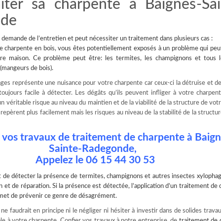
aiter sa charpente à Baignes-Sai
nde
demande de l’entretien et peut nécessiter un traitement dans plusieurs cas :
e charpente en bois, vous êtes potentiellement exposés à un problème qui peu
re maison. Ce problème peut être: les termites, les champignons et tous l
(mangeurs de bois).
ges représente une nuisance pour votre charpente car ceux-ci la détruise et de
oujours facile à détecter. Les dégâts qu’ils peuvent infliger à votre charpen
 véritable risque au niveau du maintien et de la viabilité de la structure de vot
epèrent plus facilement mais les risques au niveau de la stabilité de la structur
 vos travaux de traitement de charpente à Baign
Sainte-Radegonde,
Appelez le 06 15 44 30 53
t de
détecter la présence de termites
, champignons et autres insectes xylophag
n et de réparation. Si la présence est détectée, l’application d’un traitement de
ermet de prévenir ce genre de désagrément.
e faudrait en principe ni le négliger ni hésiter à investir dans de solides travau
le à votre charpente. Confier vos travaux à notre entreprise de
traitement de 