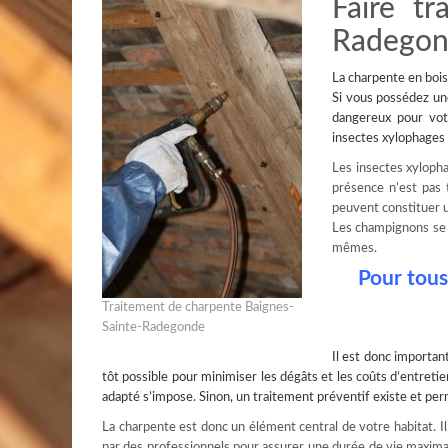
Faire tr
Radego
La
charpente en bois
Si vous possédez un
dangereux pour vot
insectes xylophages 
Les insectes xylopha
présence n’est pas t
peuvent constituer un
Les champignons se r
mêmes.
Pour tous
Traitement de charpente Baignes-
Sainte-Radegonde
Il est donc importan
tôt possible pour minimiser les dégâts et les coûts d’entretie
adapté s’impose. Sinon, un traitement préventif existe et p
La charpente est donc un élément central de votre habitat. Il n
par des professionnels pour assurer une durée de vie maxima