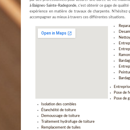
à Baignes-Sainte-Radegonde
, c’est obtenir ce gage de qualit
expérience en matière de travaux de charpente. N’hésitez-p
accompagner au mieux à travers ces différentes situations.
Repara
Desami
Nettoy
Entrep
Entrep
Ramona
Bardag
Entrep
Peintu
Bardag
Entrepris
Pose de f
Pose de g
Isolation des combles
Étanchéité de toiture
Demoussage de toiture
Traitement hydrofuge de toiture
Remplacement de tuiles