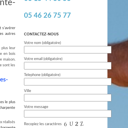
nte-
05 46 26 75 77
t s’avérer
es autres
CONTACTEZ-NOUS
Votre nom (obligatoire)
 plus leur
te en bois
Votre email (obligatoire)
re maison.
e sont les
Telephone (obligatoire)
es-
Ville
es le plus
Votre message
 charpente
x réalisés
Recopiez les caractères
charpente