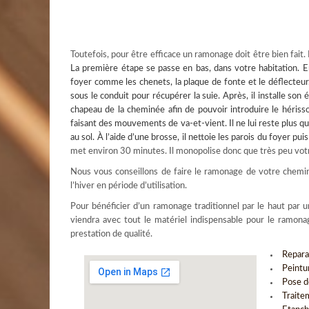
Toutefois, pour être efficace un ramonage doit être bien fait.
La première étape se passe en bas, dans votre habitation. En
foyer comme les chenets, la plaque de fonte et le déflecteur.
sous le conduit pour récupérer la suie. Après, il installe son é
chapeau de la cheminée afin de pouvoir introduire le hérisso
faisant des mouvements de va-et-vient. Il ne lui reste plus qu
au sol. À l’aide d’une brosse, il nettoie les parois du foyer puis
met environ 30 minutes. Il monopolise donc que très peu vot
Nous vous conseillons de faire le ramonage de votre cheminé
l’hiver en période d’utilisation.
Pour bénéficier d’un ramonage traditionnel par le haut par u
viendra avec tout le matériel indispensable pour le ramonag
prestation de qualité.
Repara
Peintu
Pose de
Traite