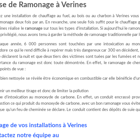
ise de Ramonage à Verines
z une installation de chauffage au fuel, au bois ou au charbon à Verines vous
amonage deux fois par an. En revanche, une seule fois suffit pour le chauffage 
ines réalise le
ramonage
sur tous les types d’installation. Si aujourd’hui le ramon
privilégié, nous avons tenu à garder la méthode de ramonage traditionnelle par l
haque année, 6 000 personnes sont touchées par une intoxication au mo
dore ce qui le rend difficile à repérer mais très dangereux car 300 en décèdent
 déclarent la nuit et que deux tiers des victimes sont tuées par les fumées et n
ortance du ramonage est donc toute démontrée. En effet, le ramonage de che
 points de vue :
n bien nettoyée se révèle être économique en combustible car elle bénéficie d’
ir un meilleur tirage et donc de limiter la pollution
sque d’intoxication au monoxyde de carbone. En effet, un conduit encrassé pr
tion ce qui produit du monoxyde de carbone, avec un bon ramonage vous évitez
sque qu’un feu de cheminée se déclare. Le conduit contient des dépôts de suie q
ge de vos installations à Verines
tactez notre équipe au