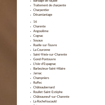
Bardage de façade
Traitement de charpente
Charpentier
Désamiantage
16
Charente
Angoulême
Cognac
Soyaux
Ruelle-sur-Touvre
La Couronne
Saint-Yrieix-sur-Charente
Gond-Pontouvre
L'Isle-d'Espagnac
Barbezieux-Saint-Hilaire
Jarnac
Champniers
Ruffec
Châteaubernard
Roullet-Saint-Estèphe
Châteauneuf-sur-Charente
La Rochefoucauld