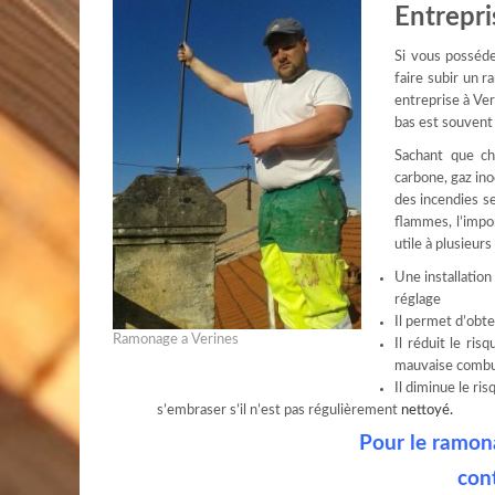
Entrepr
Si vous posséde
faire subir un r
entreprise à Ver
bas est souvent 
Sachant que c
carbone, gaz ino
des incendies se
flammes, l’imp
utile à plusieurs
Une installatio
réglage
Il permet d’obten
Ramonage a Verines
Il réduit le ri
mauvaise combus
Il diminue le ri
s’embraser s’il n’est pas régulièrement
nettoyé.
Pour le ramona
con