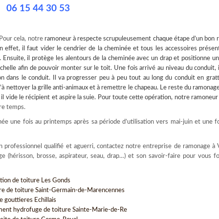
06 15 44 30 53
 Pour cela, notre
ramoneur à
respecte scrupuleusement chaque étape d’un bon 
 effet, il faut vider le cendrier de la cheminée et tous les accessoires présen
 Ensuite, il protège les alentours de la cheminée avec un drap et positionne un
chelle afin de pouvoir monter sur le toit. Une fois arrivé au niveau du conduit, il
n dans le conduit. Il va progresser peu à peu tout au long du conduit en grat
’à nettoyer la grille anti-animaux et à remettre le chapeau. Le reste du ramonag
 il vide le récipient et aspire la suie. Pour toute cette opération, notre
ramoneur
re temps.
e une fois au printemps après sa période d’utilisation vers mai-juin et une f
n professionnel qualifié et aguerri, contactez notre entreprise de ramonage à V
e (hérisson, brosse, aspirateur, seau, drap…) et son savoir-faire pour vous f
tion de toiture Les Gonds
re de toiture Saint-Germain-de-Marencennes
 gouttieres Echillais
ment hydrofuge de toiture Sainte-Marie-de-Re