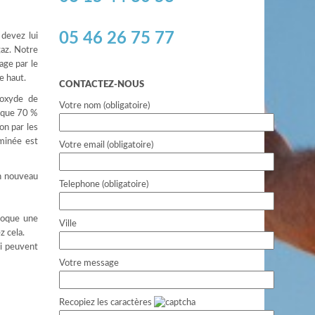
05 46 26 75 77
 devez lui
gaz. Notre
age par le
e haut.
CONTACTEZ-NOUS
noxyde de
Votre nom (obligatoire)
, que 70 %
on par les
minée est
Votre email (obligatoire)
un nouveau
Telephone (obligatoire)
ovoque une
Ville
 cela.
ui peuvent
Votre message
Recopiez les caractères