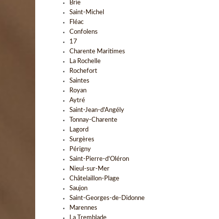
Brie
Saint-Michel
Fléac
Confolens
17
Charente Maritimes
La Rochelle
Rochefort
Saintes
Royan
Aytré
Saint-Jean-d'Angély
Tonnay-Charente
Lagord
Surgères
Périgny
Saint-Pierre-d'Oléron
Nieul-sur-Mer
Châtelaillon-Plage
Saujon
Saint-Georges-de-Didonne
Marennes
La Tremblade