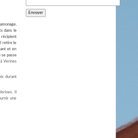
ramonage.
ts dans le
 récipient
 retire le
tant et en
e se passe
à Verines
ois durant
erines. Il
ournir une