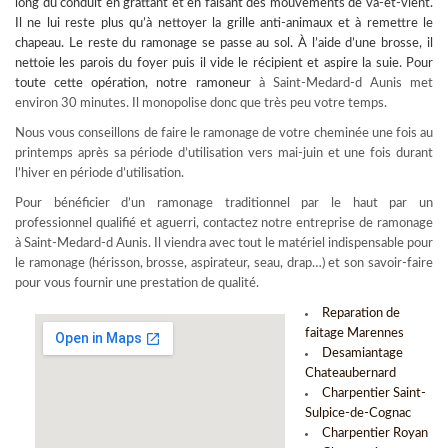
long du conduit en grattant et en faisant des mouvements de va-et-vient.
Il ne lui reste plus qu’à nettoyer la grille anti-animaux et à remettre le
chapeau. Le reste du ramonage se passe au sol. À l’aide d’une brosse, il
nettoie les parois du foyer puis il vide le récipient et aspire la suie. Pour
toute cette opération, notre
ramoneur
à Saint-Medard-d Aunis met
environ 30 minutes. Il monopolise donc que très peu votre temps.
Nous vous conseillons de faire le ramonage de votre cheminée une fois au
printemps après sa période d’utilisation vers mai-juin et une fois durant
l’hiver en période d’utilisation.
Pour bénéficier d’un ramonage traditionnel par le haut par un
professionnel qualifié et aguerri, contactez notre entreprise de ramonage
à Saint-Medard-d Aunis. Il viendra avec tout le matériel indispensable pour
le ramonage (hérisson, brosse, aspirateur, seau, drap…) et son savoir-faire
pour vous fournir une prestation de qualité.
Reparation de
faitage Marennes
Desamiantage
Chateaubernard
Charpentier Saint-
Sulpice-de-Cognac
Charpentier Royan