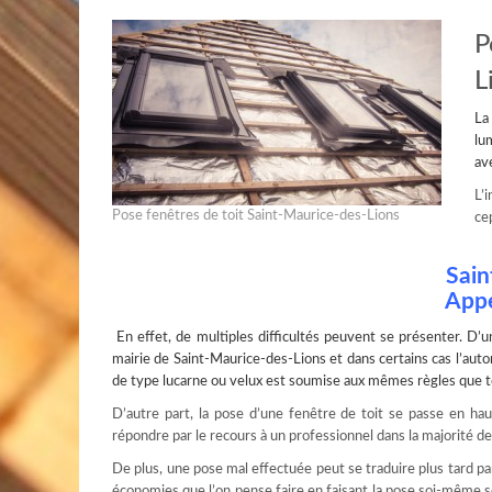
P
L
La
lu
av
L’
Pose fenêtres de toit Saint-Maurice-des-Lions
ce
Sain
Appe
En effet, de multiples difficultés peuvent se présenter. D’u
mairie de Saint-Maurice-des-Lions et dans certains cas l’autori
de type lucarne ou
velux
est soumise aux mêmes règles que to
D’autre part, la pose d’une fenêtre de toit se passe en ha
répondre par le recours à un professionnel dans la majorité de
De plus, une pose mal effectuée peut se traduire plus tard pa
économies que l’on pense faire en faisant la pose soi-même s