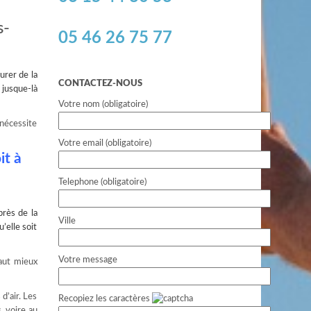
s-
05 46 26 75 77
urer de la
CONTACTEZ-NOUS
 jusque-là
Votre nom (obligatoire)
 nécessite
Votre email (obligatoire)
it à
Telephone (obligatoire)
près de la
Ville
’elle soit
Votre message
vaut mieux
d’air. Les
Recopiez les caractères
, voire au