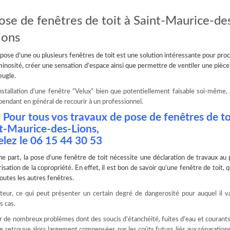
ose de fenêtres de toit à Saint-Maurice-de
ions
 pose d’une ou plusieurs
fenêtres de toit
est une solution intéressante pour proc
minosité, créer une sensation d’espace ainsi que permettre de ventiler une pièce
eugle.
installation d’une fenêtre “Velux” bien que potentiellement faisable soi-même,
pendant en général de recourir à un professionnel.
Pour tous vos travaux de pose de fenêtres de to
t-Maurice-des-Lions,
lez le
06 15 44 30 53
ne part, la pose d’une fenêtre de toit nécessite une déclaration de travaux au 
sation de la copropriété. En effet, il est bon de savoir qu’une fenêtre de toit, qu
utes les autres fenêtres.
uteur, ce qui peut présenter un certain degré de dangerosité pour auquel il 
s cas.
r de nombreux problèmes dont des soucis d’étanchéité, fuites d’eau et courants 
e retrouve alors largement compensées par les coûts futurs liés aux réparations