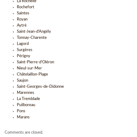
La Rochelle
Rochefort
Saintes
Royan
Aytré
Saint-Jean-d'Angély
Tonnay-Charente
Lagord
Surgères
Périgny
Saint-Pierre-d'Oléron
Nieul-sur-Mer
Châtelaillon-Plage
Saujon
Saint-Georges-de-Didonne
Marennes
La Tremblade
Puilboreau
Pons
Marans
Comments are closed.