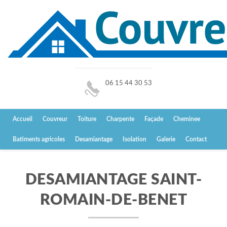
06 15 44 30 53
Accueil
Couvreur
Toiture
Charpente
Façade
Cheminee
Batiments agricoles
Desamiantage
Isolation
Galerie
Contact
DESAMIANTAGE SAINT-
ROMAIN-DE-BENET