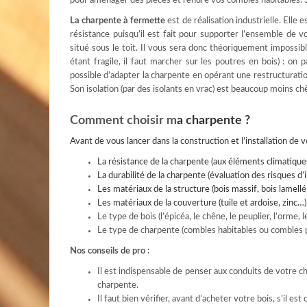
pour aménager des pièces et rendre vos combles habitables. So
La charpente à fermette
est de réalisation industrielle. Elle
résistance puisqu’il est fait pour supporter l’ensemble de v
situé sous le toit. Il vous sera donc théoriquement impossib
étant fragile, il faut marcher sur les poutres en bois) : on
possible d’adapter la charpente en opérant une restructuratio
Son isolation (par des isolants en vrac) est beaucoup moins ch
Comment choisir m
a charpente ?
Avant de vous lancer dans la construction et l’installation de 
La résistance de la charpente (aux éléments climatiques
La durabilité de la charpente (évaluation des risques 
Les matériaux de la structure (bois massif, bois lamell
Les matériaux de la couverture (tuile et ardoise, zinc…)
Le type de bois (l’épicéa, le chêne, le peuplier, l’orme, l
Le type de charpente (combles habitables ou combles 
Nos conseils de pro :
Il est indispensable de penser aux conduits de votre 
charpente.
Il faut bien vérifier, avant d’acheter votre bois, s’il es