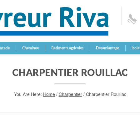
Façade
Cheminee
Batiments agricoles
Desamiantage
Isola
CHARPENTIER ROUILLAC
You Are Here:
Home
/
Charpentier
/
Charpentier Rouillac