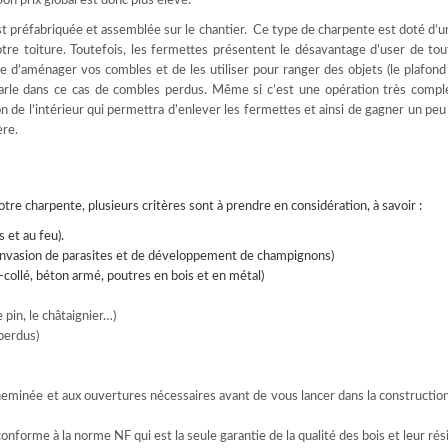
n prix global est donc plus élevé.
 est préfabriquée et assemblée sur le chantier. Ce type de charpente est doté d’
otre toiture. Toutefois, les fermettes présentent le désavantage d’user de tou
le d’aménager vos combles et de les utiliser pour ranger des objets (le plafond
 parle dans ce cas de combles perdus. Même si c’est une opération très comple
n de l’intérieur qui permettra d’enlever les fermettes et ainsi de gagner un peu
ère.
votre charpente, plusieurs critères sont à prendre en considération, à savoir :
 et au feu).
d’invasion de parasites et de développement de champignons)
é-collé, béton armé, poutres en bois et en métal)
e pin, le châtaignier…)
perdus)
cheminée et aux ouvertures nécessaires avant de vous lancer dans la constructio
t conforme à la norme NF qui est la seule garantie de la qualité des bois et leur rés