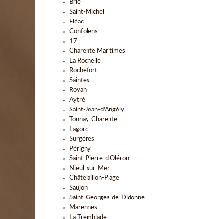
Brie
Saint-Michel
Fléac
Confolens
17
Charente Maritimes
La Rochelle
Rochefort
Saintes
Royan
Aytré
Saint-Jean-d'Angély
Tonnay-Charente
Lagord
Surgères
Périgny
Saint-Pierre-d'Oléron
Nieul-sur-Mer
Châtelaillon-Plage
Saujon
Saint-Georges-de-Didonne
Marennes
La Tremblade