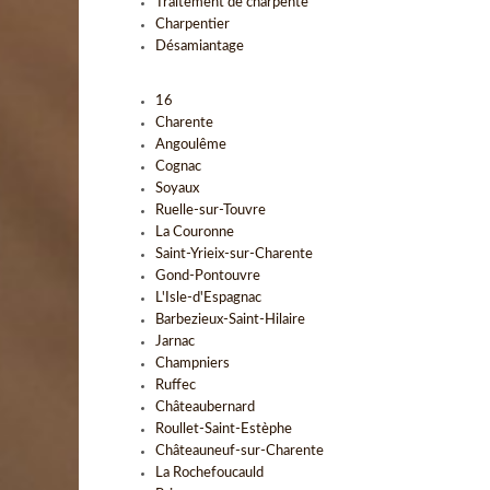
Traitement de charpente
Charpentier
Désamiantage
16
Charente
Angoulême
Cognac
Soyaux
Ruelle-sur-Touvre
La Couronne
Saint-Yrieix-sur-Charente
Gond-Pontouvre
L'Isle-d'Espagnac
Barbezieux-Saint-Hilaire
Jarnac
Champniers
Ruffec
Châteaubernard
Roullet-Saint-Estèphe
Châteauneuf-sur-Charente
La Rochefoucauld