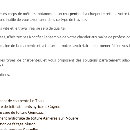
usieurs corps de métiers, notamment un
charpentier
. L
a charpente retient votre t
donc inutile de vous aventurer dans ce type de travaux.
vite et le travail réalisé sera de qualité.
es, n’hésitez pas à confier l’ensemble de votre chantier aux mains de profession
aine de la charpente et la toiture et notre savoir-faire pour mener à bien vos 
s les types de charpentes, et vous proposent des solutions parfaitement adap
 !
tions.
ment de charpente Le Thou
re de toit batiments agricoles Cognac
ssage de toiture Gemozac
ment hydrofuge de toiture Asnieres-sur-Nouere
tion de faitage Muron