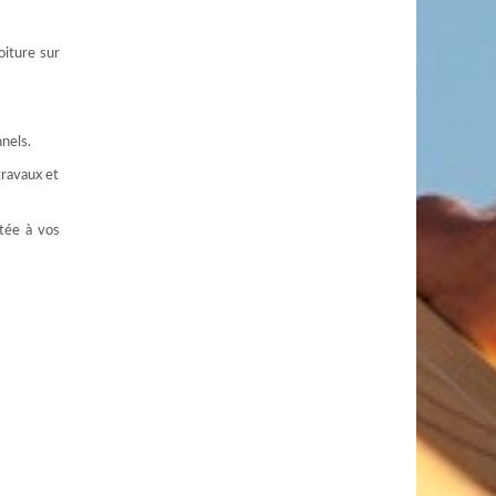
oiture sur
nels.
travaux et
tée à vos