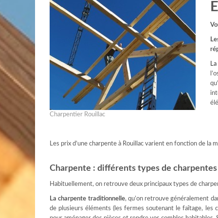
E
Vo
Le
ré
La
l’
qu
in
él
Charpentier Rouillac
Les prix d’une charpente à Rouillac varient en fonction de la ma
Charpente : différents types de charpentes
Habituellement, on retrouve deux principaux types de charpent
La charpente traditionnelle
, qu’on retrouve généralement da
de plusieurs éléments (les fermes soutenant le faîtage, les 